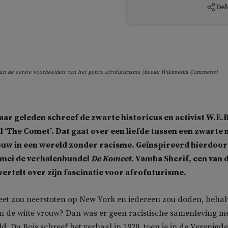
Del
en van de eerste voorbeelden van het genre afrofuturisme (beeld: Wikimedia Commons)
ar geleden schreef de zwarte historicus en activist W.E.B
al ‘The Comet’. Dat gaat over een liefde tussen een zwarte
ouw in een wereld zonder racisme. Geïnspireerd hierdoor
 mei de verhalenbundel
De Komeet
. Vamba Sherif, een van 
vertelt over zijn fascinatie voor afrofuturisme.
eet zou neerstoten op New York en iedereen zou doden, behal
n de witte vrouw? Dan was er geen racistische samenleving m
d. Du Bois schreef het verhaal in 1920, toen je in de Verenigde