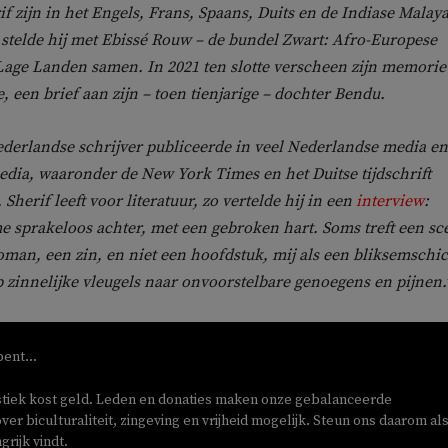
f zijn in het Engels, Frans, Spaans, Duits en de Indiase Malay
8 stelde hij met Ebissé Rouw – de bundel Zwart: Afro-Europese
e Lage Landen samen. In 2021 ten slotte verscheen zijn memorie
 een brief aan zijn – toen tienjarige – dochter Bendu.
derlandse schrijver publiceerde in veel Nederlandse media en
edia, waaronder de New York Times en het Duitse tijdschrift
Sherif leeft voor literatuur, zo vertelde hij in een
interview
:
 me sprakeloos achter, met een gebroken hart. Soms treft een sc
roman, een zin, en niet een hoofdstuk, mij als een bliksemschic
op zinnelijke vleugels naar onvoorstelbare genoegens en pijnen.’
bent...
stiek kost geld. Leden en donaties maken onze gebalanceerde
ver biculturaliteit, zingeving en vrijheid mogelijk. Steun ons daarom als
rijk vindt.