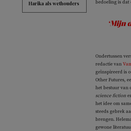
bedoeling is dat
Harika als wethouders
‘Mijn 
Ondertussen vers
redactie van
Vam
geïnspireerd is o
Other Futures, e
het bestuur van d
science fiction
e
het idee om same
steeds gebrek aa
brengen. Helem
gewone literatuur