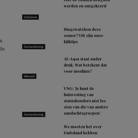
werden en omgekeerd
Columns
Bingewatchen deze
zomer? Dit zijn onze
en
kijktips
Samenleving
de
Al-Aqsa staat onder
druk. Wat betekent dat
voor moslims?
Wereld
VNG: ‘Je kunt de
huisvesting van
statushouders niet los
zien van die van andere
aandachtsgroepen’
Samenleving
We moeten het over
Duitsland hebben