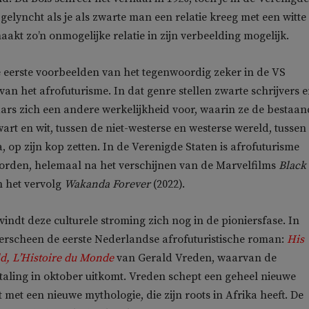
gelyncht als je als zwarte man een relatie kreeg met een witte
aakt zo’n onmogelijke relatie in zijn verbeelding mogelijk.
e eerste voorbeelden van het tegenwoordig zeker in de VS
van het afrofuturisme. In dat genre stellen zwarte schrijvers 
rs zich een andere werkelijkheid voor, waarin ze de bestaan
wart en wit, tussen de niet-westerse en westerse wereld, tussen
, op zijn kop zetten. In de Verenigde Staten is afrofuturisme
rden, helemaal na het verschijnen van de Marvelfilms
Black
n het vervolg
Wakanda Forever
(2022).
indt deze culturele stroming zich nog in de pioniersfase. In
 verscheen de eerste Nederlandse afrofuturistische roman:
His
ld, L’Histoire du Monde
van Gerald Vreden, waarvan de
aling in oktober uitkomt. Vreden schept een geheel nieuwe
 met een nieuwe mythologie, die zijn roots in Afrika heeft. De