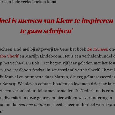
 er een hele reeks boeken komt.
doel is mensen van kleur te inspireren
te gaan schrijven’
cheen eind mei bij uitgeverij De Geus het boek
De Komeet
,
on
ba Sherif
en Martijn Lindeboom. Het is een verhalenbundel d
p het verhaal Du Bois. ‘Het begon vijf jaar geleden met het fest
en
science fiction
-festival in Amsterdam’, vertelt Sherif. ‘Ik zat 
it festival en ontmoette daar Martijn, die erg geïnteresseerd is
n
fantasy
. We bleven contact houden en kwamen drie jaar late
n een verhalenbundel samen te stellen. In Nederland is er n
n diversiteit in deze genres en hier wilden we verandering in
aal omdat
science fiction
nu steeds meer onderdeel wordt van
.’