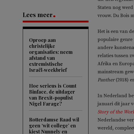
Staten nog werd 
Lees meer
vrouw. Du Bois m
Het is een van d
populaire genre 
Oproep aan
christelijke
andere kunstenaa
organisaties: neem
relaties tussen z
afstand van
extremistische
Afrika en Europa
Israël‑weekbrief
mainstream gewo
Panther
(2018) e
Hoe serieus is Count
Binface, de uitdager
In Nederland bev
van Brexit-populist
Nigel Farage?
januari dit jaar
Story of the Wor
Rotterdamse Raad wil
Nederlandse vert
geen ‘wit college’ en
wereld, compleet
kiest Nunnely en