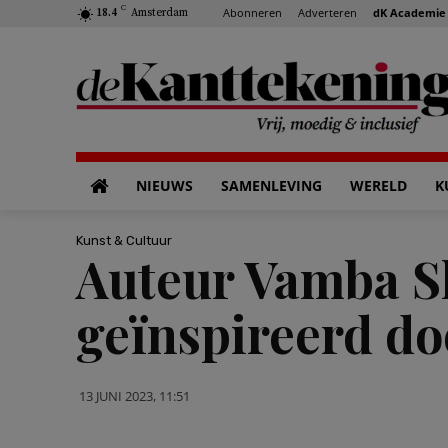
C
Abonneren
Adverteren
dK Academie
18.4
Amsterdam
NIEUWS
SAMENLEVING
WERELD
K
Kunst & Cultuur
Auteur Vamba She
geïnspireerd do
13 JUNI 2023, 11:51