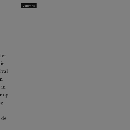
Columns
der
ie
ival
in
 in
r op
og
 de