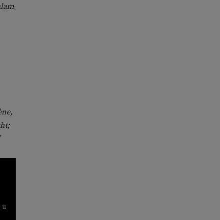
alam
ène,
ht;
 u