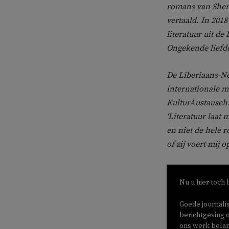
romans van Sheri
vertaald. In 201
literatuur uit d
Ongekende liefde,
De Liberiaans-Ne
internationale m
KulturAustausch. 
‘Literatuur laat
en niet de hele 
of zij voert mij 
Nu u hier toch 
Goede journali
berichtgeving o
ons werk belang