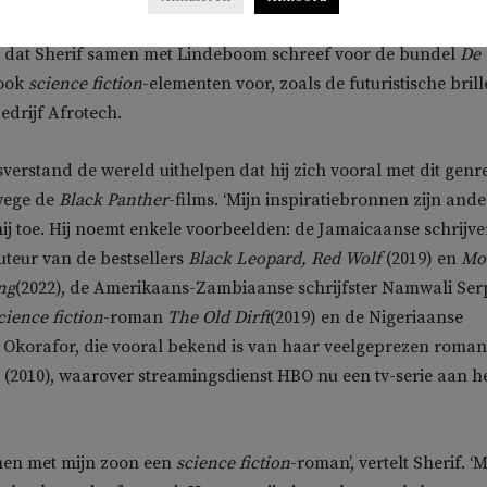
deren. Dat is een Afrikaans element.’ In het verhaal ‘Gloed 
’, dat Sherif samen met Lindeboom schreef voor de bundel
De
 ook
science fiction
-elementen voor, zoals de futuristische bril
bedrijf Afrotech.
sverstand de wereld uithelpen dat hij zich vooral met dit genr
wege de
Black Panther
-films. ‘Mijn inspiratiebronnen zijn ande
t hij toe. Hij noemt enkele voorbeelden: de Jamaicaanse schrijve
teur van de bestsellers
Black Leopard, Red Wolf
(2019) en
Mo
ng
(2022), de Amerikaans-Zambiaanse schrijfster Namwali Serp
cience fiction
-roman
The Old Dirft
(2019) en de Nigeriaanse
i Okorafor, die vooral bekend is van haar veelgeprezen roman
(2010), waarover streamingsdienst HBO nu een tv-serie aan h
amen met mijn zoon een
science fiction
-roman’, vertelt Sherif. ‘