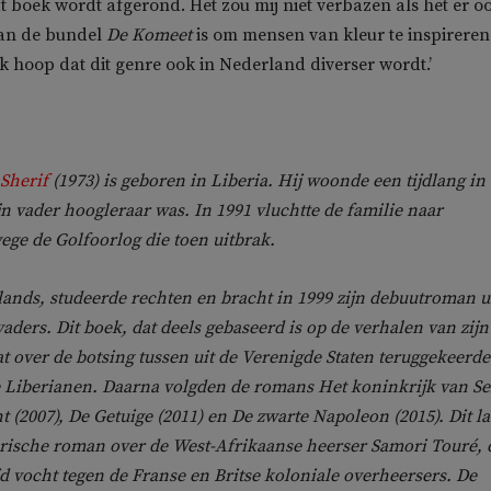
at boek wordt afgerond. Het zou mij niet verbazen als het er oo
van de bundel
De Komeet
is om mensen van kleur te inspireren
Ik hoop dat dit genre ook in Nederland diverser wordt.’
Sherif
(1973) is geboren in Liberia. Hij woonde een tijdlang in
jn vader hoogleraar was. In 1991 vluchtte de familie naar
ge de Golfoorlog die toen uitbrak.
lands, studeerde rechten en bracht in 1999 zijn debuutroman ui
aders. Dit boek, dat deels gebaseerd is op de verhalen van zijn
t over de botsing tussen uit de Verenigde Staten teruggekeerde
e Liberianen. Daarna volgden de romans Het koninkrijk van S
ht (2007), De Getuige (2011) en De zwarte Napoleon (2015). Dit la
orische roman over de West-Afrikaanse heerser Samori Touré, 
jd vocht tegen de Franse en Britse koloniale overheersers. De