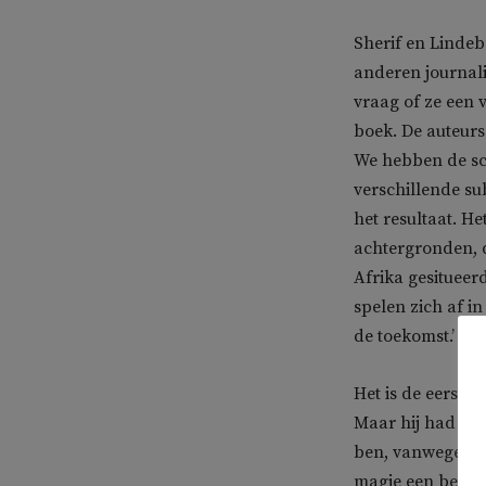
Sherif en Lind
anderen journali
vraag of ze een 
boek. De auteurs
We hebben de sc
verschillende s
het resultaat. He
achtergronden, d
Afrika gesitueer
spelen zich af i
de toekomst.’
Het is de eerste 
Maar hij had wel
ben, vanwege mi
magie een belangr