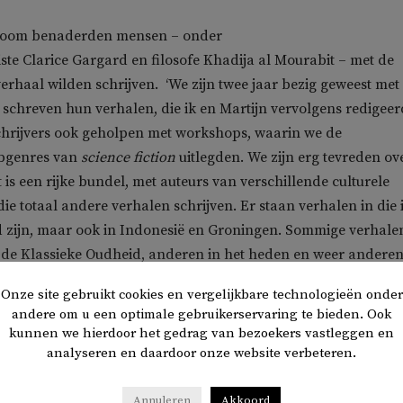
eboom benaderden mensen – onder
ste Clarice Gargard en filosofe Khadija al Mourabit – met de
verhaal wilden schrijven. ‘We zijn twee jaar bezig geweest met 
 schreven hun verhalen, die ik en Martijn vervolgens redigeer
hrijvers ook geholpen met workshops, waarin we de
ubgenres van
science fiction
uitlegden. We zijn erg tevreden ov
t is een rijke bundel, met auteurs van verschillende culturele
ie totaal andere verhalen schrijven. Er staan verhalen in die 
d zijn, maar ook in Indonesië en Groningen. Sommige verhale
n de Klassieke Oudheid, anderen in het heden en weer anderen
Onze site gebruikt cookies en vergelijkbare technologieën onder
andere om u een optimale gebruikerservaring te bieden. Ook
keer dat Sherif bezig is geweest met
science fiction
, vertelt hij.
kunnen we hierdoor het gedrag van bezoekers vastleggen en
 veel
feeling
met het genre. ‘Ik lees graag
fantasy
-boeken. En 
analyseren en daardoor onze website verbeteren.
jn Afrikaanse achtergrond, ook bekend met sprookjes waarin
ijke rol speelt. Alles is mogelijk. In mijn eerdere romans
Annuleren
Akkoord