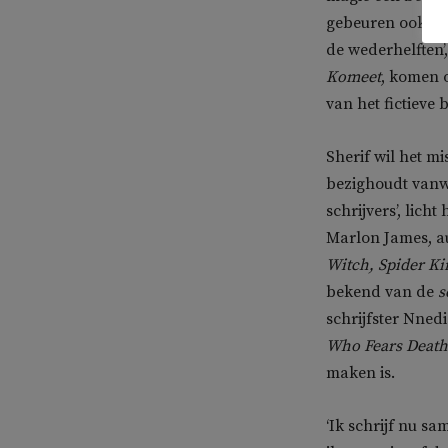
gebeuren ook won
de wederhelften
Komeet
, komen
van het fictieve 
Sherif wil het mi
bezighoudt van
schrijvers’, lich
Marlon James, au
Witch, Spider Ki
bekend van de
s
schrijfster Nned
Who Fears Death
maken is.
‘Ik schrijf nu s