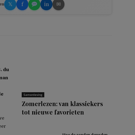
𝕏
f
in
✉
en
. du
 man
de
Samenleving
Zomerlezen: van klassiekers
tot nieuwe favorieten
ve
eer
Hoe de zonden deugden