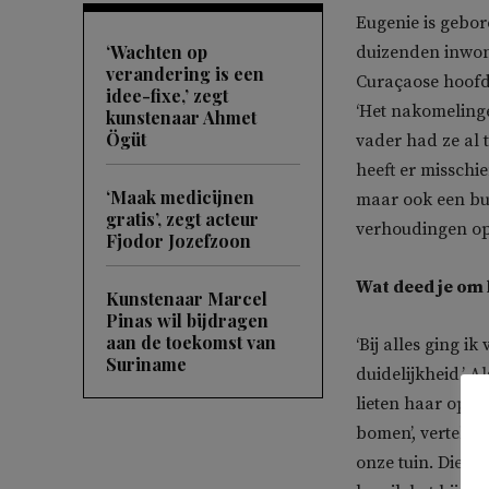
Eugenie is gebor
‘Wachten op
duizenden inwone
verandering is een
Curaçaose hoofds
idee-fixe,’ zegt
‘Het nakomelinge
kunstenaar Ahmet
Ögüt
vader had ze al 
heeft er misschi
‘Maak medicijnen
maar ook een bui
gratis’, zegt acteur
verhoudingen op 
Fjodor Jozefzoon
Wat deed je om 
Kunstenaar Marcel
Pinas wil bijdragen
aan de toekomst van
‘Bij alles ging i
Suriname
duidelijkheid.’ A
lieten haar opva
bomen’, vertelt 
onze tuin. Die b