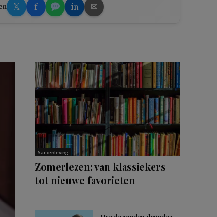
𝕏
f
in
✉
en
Samenleving
Zomerlezen: van klassiekers
tot nieuwe favorieten
Hoe de zonden deugden