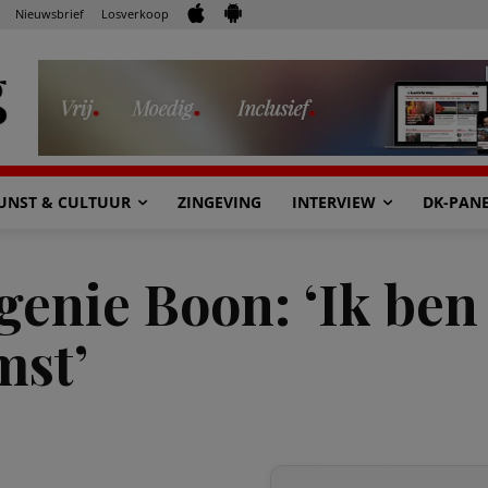
Nieuwsbrief
Losverkoop
UNST & CULTUUR
ZINGEVING
INTERVIEW
DK-PAN
enie Boon: ‘Ik ben 
mst’