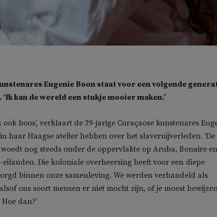
unstenares Eugenie Boon staat voor een volgende genera
. ‘Ik kan de wereld een stukje mooier maken.’
ik ook boos’, verklaart de 29-jarige Curaçaose kunstenares Eug
 in haar Haagse atelier hebben over het slavernijverleden. ‘De
 woedt nog steeds onder de oppervlakte op Aruba, Bonaire e
eilanden. Die koloniale overheersing heeft voor een diepe
zorgd binnen onze samenleving. We werden verhandeld als
alsof ons soort mensen er niet mocht zijn, of je moest bewijze
. Hoe dan?’