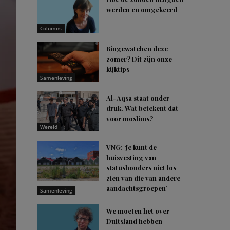
werden en omgekeerd
Columns
Bingewatchen deze
zomer? Dit zijn onze
kijktips
Samenleving
Al-Aqsa staat onder
druk. Wat betekent dat
voor moslims?
Wereld
VNG: ‘Je kunt de
huisvesting van
statushouders niet los
zien van die van andere
aandachtsgroepen’
Samenleving
We moeten het over
Duitsland hebben