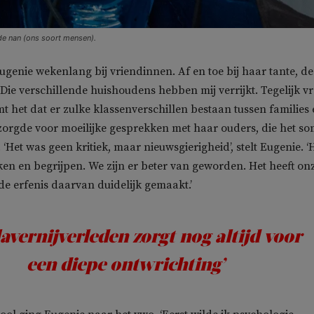
de nan (ons soort mensen).
genie wekenlang bij vriendinnen. Af en toe bij haar tante, de
‘Die verschillende huishoudens hebben mij verrijkt. Tegelijk v
mt het dat er zulke klassenverschillen bestaan tussen families
zorgde voor moeilijke gesprekken met haar ouders, die het so
. ‘Het was geen kritiek, maar nieuwsgierigheid’, stelt Eugenie. ‘
en en begrijpen. We zijn er beter van geworden. Het heeft on
de erfenis daarvan duidelijk gemaakt.’
lavernijverleden zorgt nog altijd voor
een diepe ontwrichting’