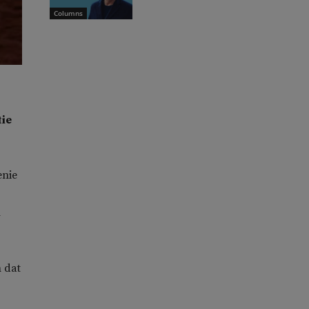
Columns
tie
enie
n
n dat