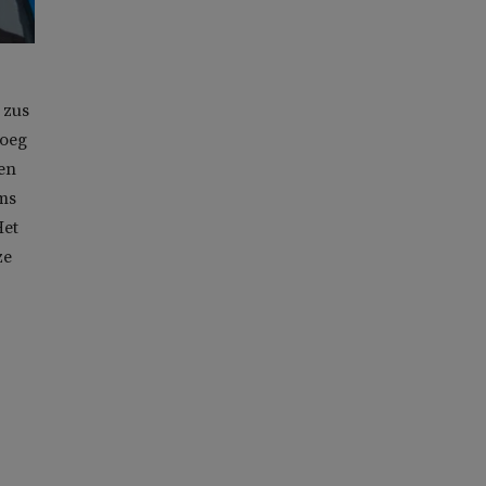
 zus
roeg
 en
ms
Het
ze