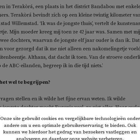
en in Terakòrá, een plaats in het district Bandabou met enkel
rs. Terakòrá bevindt zich op een kleine twintig kilometer va
tad Willemstad. ‘Ik was de jongste thuis’, vertelt de kunstenar
tje. Mijn moeder kreeg mij toen ze 42 jaar was. Samen met mi
twee dochters, waarvan de jongste elf jaar ouder is dan ik. Dat
en voor gezorgd dat ik me niet alleen een nakomelingetje voel
tenbeentje. Althans, dat dacht ik toen. Van de stroeve onderl
de ABC-eilanden, begreep ik in die tijd niets.’
het wel te begrijpen?
k vragen stellen en ik wilde het fijne ervan weten. Ik wilde
ls jongste dochter mocht Eugenie veel, zo niet alles. Haar oude
llend vrij, zonder haar te verwaarlozen. ‘Ik klom en klauterde
Onze site gebruikt cookies en vergelijkbare technologieën onder
ze met een schalkse lach. ‘Ook in de druivenboom die groeide i
andere om u een optimale gebruikerservaring te bieden. Ook
kunnen we hierdoor het gedrag van bezoekers vastleggen en
oom heeft mijn nieuwsgierigheid ontvlamd. Van dichtbij bekek
analyseren en daardoor onze website verbeteren.