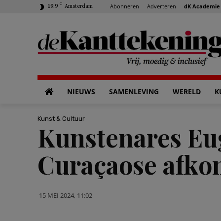
C
Abonneren
Adverteren
dK Academie
19.9
Amsterdam
NIEUWS
SAMENLEVING
WERELD
K
Kunst & Cultuur
Kunstenares Eug
Curaçaose afko
15 MEI 2024, 11:02