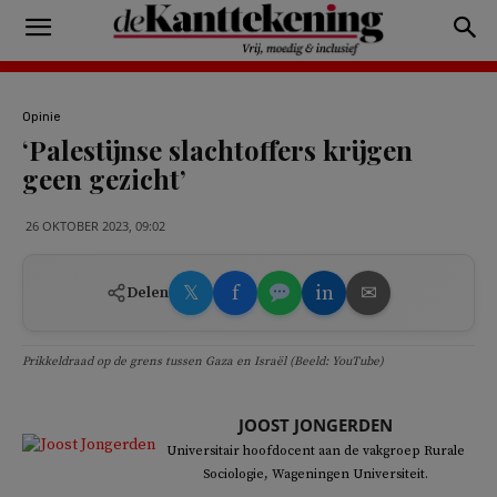
Opinie
‘Palestijnse slachtoffers krijgen
geen gezicht’
26 OKTOBER 2023, 09:02
𝕏
f
in
✉
Delen
Prikkeldraad op de grens tussen Gaza en Israël (Beeld: YouTube)
JOOST JONGERDEN
Universitair hoofdocent aan de vakgroep Rurale
Sociologie, Wageningen Universiteit.