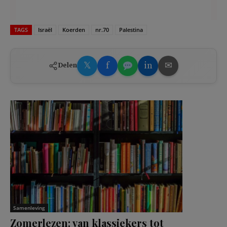
TAGS
Israël
Koerden
nr.70
Palestina
𝕏
f
in
✉
Delen
Samenleving
Zomerlezen: van klassiekers tot