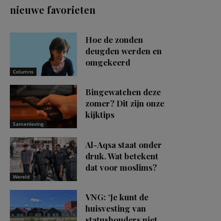
nieuwe favorieten
Hoe de zonden
deugden werden en
omgekeerd
Columns
Bingewatchen deze
zomer? Dit zijn onze
kijktips
Samenleving
Al-Aqsa staat onder
druk. Wat betekent
dat voor moslims?
Wereld
VNG: ‘Je kunt de
huisvesting van
statushouders niet