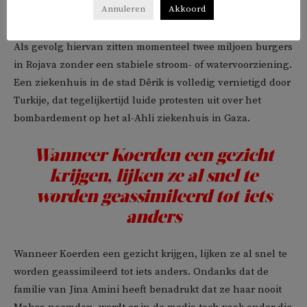
Annuleren
Akkoord
infrastructuur, lijken deze gebeurtenissen aan onze
waarneming voorbij te gaan. We kijken de andere kant op.
Als gevolg hiervan zitten momenteel twee miljoen burgers
in Rojava zonder een stabiele stroom- of watervoorziening.
Een ziekenhuis in de stad Dêrik is volledig vernietigd door
Turkije, dat tegelijkertijd luide protesten uit over het
bombardement op het al-Ahli ziekenhuis in Gaza.
Wanneer Koerden een gezicht
krijgen, lijken ze al snel te
worden geassimileerd tot iets
anders
Wanneer Koerden een gezicht krijgen, lijken ze al snel te
worden geassimileerd tot iets anders. Ondanks dat de
familie van Jina Amini heeft benadrukt dat ze haar nooit