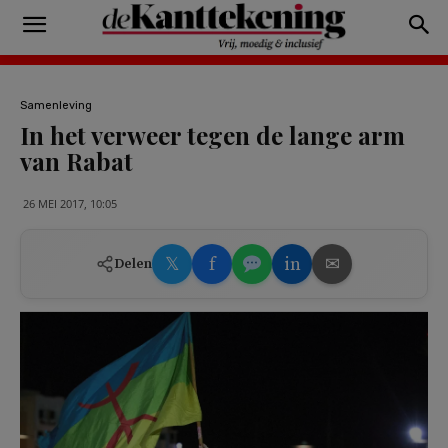
Samenleving
In het verweer tegen de lange arm
van Rabat
26 MEI 2017, 10:05
𝕏
f
in
✉
Delen