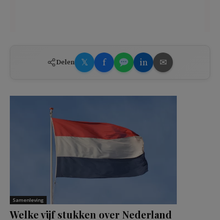
𝕏
f
in
✉
Delen
Samenleving
Welke vijf stukken over Nederland