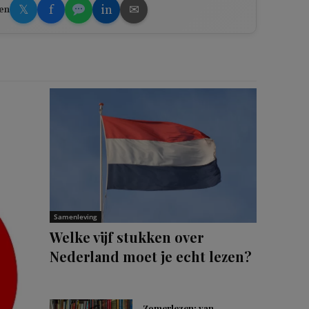
𝕏
f
in
✉
en
Samenleving
Welke vijf stukken over
Nederland moet je echt lezen?
Zomerlezen: van