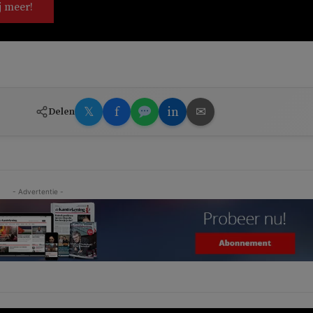
j meer!
𝕏
f
in
✉
Delen
- Advertentie -