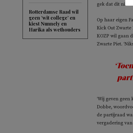
gek dat dit nieuws
Rotterdamse Raad wil
geen ‘wit college’ en
Op haar eigen F
kiest Nunnely en
Kick Out Zwarte 
Harika als wethouders
KOZP wil gaan de
Zwarte Piet. ‘Nik
‘Toen
part
‘Wij geven geen 
Dobbe, woordvoer
de partijraad wa
vergadering van 