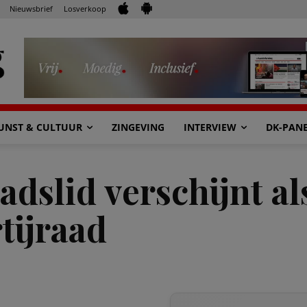
Nieuwsbrief
Losverkoop
UNST & CULTUUR
ZINGEVING
INTERVIEW
DK-PAN
adslid verschijnt al
tijraad