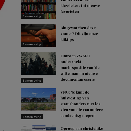
klassiekers tot nieuwe
favorieten
Samenleving
Bingewatchen deze
zomer? Dit zijn onze
kijktips
Samenleving
Omroep ZWART
onderzoekt
machtspositie van ‘de
witte man’ in nieuwe
documentaireserie
Samenleving
VNG: ‘Je kunt de
huisvesting van
statushouders niet los
zien van die van andere
aandachtsgroepen’
Samenleving
Oproep aan christelijke