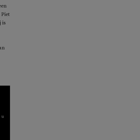
een
 Piet
 is
van
 u