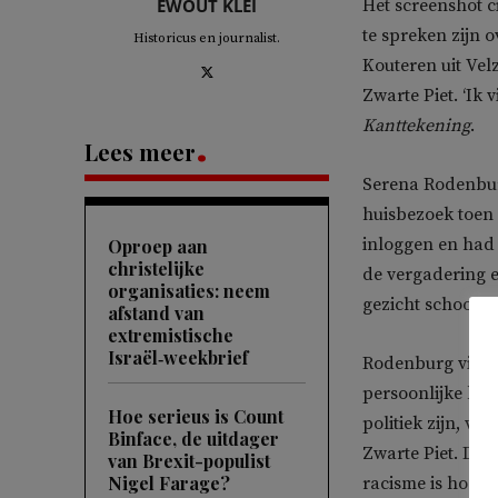
EWOUT KLEI
Het screenshot 
te spreken zijn 
Historicus en journalist.
Kouteren uit Vel
Zwarte Piet. ‘Ik 
Kanttekening
.
Lees meer
Serena Rodenburg
huisbezoek toen 
inloggen en had 
Oproep aan
christelijke
de vergadering 
organisaties: neem
gezicht schoong
afstand van
extremistische
Israël‑weekbrief
Rodenburg vindt 
persoonlijke keuz
Hoe serieus is Count
politiek zijn, vi
Binface, de uitdager
Zwarte Piet. De 
van Brexit-populist
Nigel Farage?
racisme is hoort n