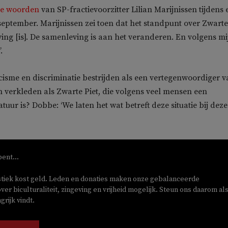
e woorden
van SP-fractievoorzitter Lilian Marijnissen tijdens 
eptember. Marijnissen zei toen dat het standpunt over Zwarte
ing [is]. De samenleving is aan het veranderen. En volgens mij
.
cisme en discriminatie bestrijden als een vertegenwoordiger 
an verkleden als Zwarte Piet, die volgens veel mensen een
atuur is? Dobbe: ‘We laten het wat betreft deze situatie bij deze
bent...
stiek kost geld. Leden en donaties maken onze gebalanceerde
ver biculturaliteit, zingeving en vrijheid mogelijk. Steun ons daarom als
rijk vindt.