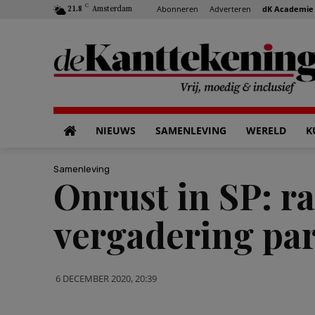
C
Abonneren
Adverteren
dK Academie
21.8
Amsterdam
NIEUWS
SAMENLEVING
WERELD
K
Samenleving
Onrust in SP: ra
vergadering par
6 DECEMBER 2020, 20:39