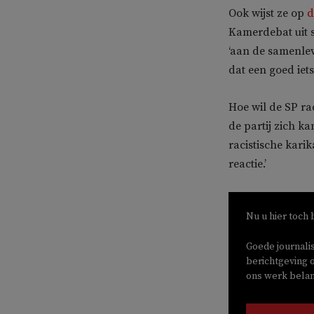
Ook wijst ze op
d
Kamerdebat uit s
‘aan de samenlev
dat een goed iets’
Hoe wil de SP ra
de partij zich k
racistische karik
reactie.’
Nu u hier toch 
Goede journali
berichtgeving o
ons werk belang