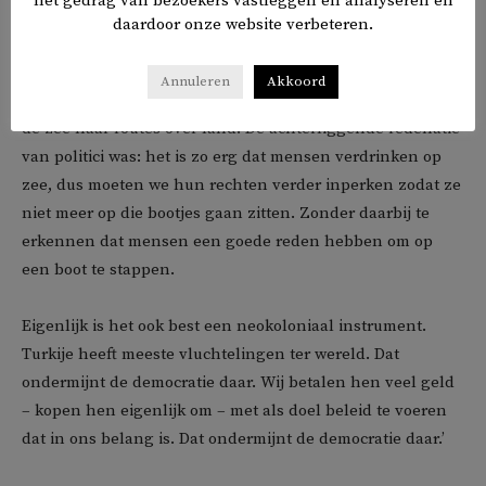
het gedrag van bezoekers vastleggen en analyseren en
daardoor onze website verbeteren.
Hetzelfde gebeurt met de Turkijedeal. Het doel was om te
voorkomen dat Syriërs zouden oversteken, maar die
Annuleren
Akkoord
migratie stopte helemaal niet, maar verplaatste zich van
de zee naar routes over land. De achterliggende redenatie
van politici was: het is zo erg dat mensen verdrinken op
zee, dus moeten we hun rechten verder inperken zodat ze
niet meer op die bootjes gaan zitten. Zonder daarbij te
erkennen dat mensen een goede reden hebben om op
een boot te stappen.
Eigenlijk is het ook best een neokoloniaal instrument.
Turkije heeft meeste vluchtelingen ter wereld. Dat
ondermijnt de democratie daar. Wij betalen hen veel geld
– kopen hen eigenlijk om – met als doel beleid te voeren
dat in ons belang is. Dat ondermijnt de democratie daar.’