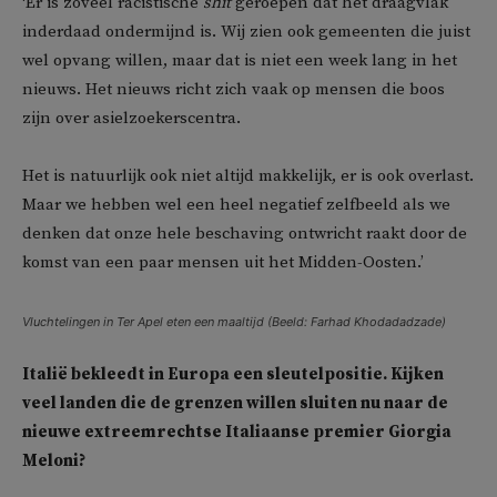
‘Er is zoveel racistische
shit
geroepen dat het draagvlak
inderdaad ondermijnd is. Wij zien ook gemeenten die juist
wel opvang willen, maar dat is niet een week lang in het
nieuws. Het nieuws richt zich vaak op mensen die boos
zijn over asielzoekerscentra.
Het is natuurlijk ook niet altijd makkelijk, er is ook overlast.
Maar we hebben wel een heel negatief zelfbeeld als we
denken dat onze hele beschaving ontwricht raakt door de
komst van een paar mensen uit het Midden-Oosten.’
Vluchtelingen in Ter Apel eten een maaltijd (Beeld: Farhad Khodadadzade)
Italië bekleedt in Europa een sleutelpositie. Kijken
veel landen die de grenzen willen sluiten nu naar de
nieuwe extreemrechtse Italiaanse premier Giorgia
Meloni?