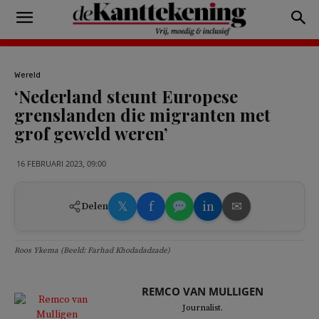
Wereld
‘Nederland steunt Europese
grenslanden die migranten met
grof geweld weren’
16 FEBRUARI 2023, 09:00
𝕏
f
in
✉
Delen
Roos Ykema (Beeld: Farhad Khodadadzade)
REMCO VAN MULLIGEN
Journalist.