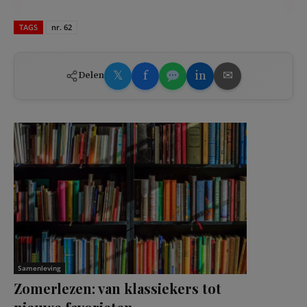
TAGS
nr. 62
𝕏
f
in
✉
Delen
Samenleving
Zomerlezen: van klassiekers tot