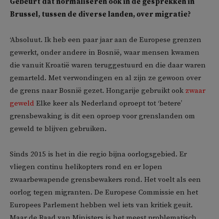
Gebeurt dat normaliseren ook in de gesprekken in
Brussel, tussen de diverse landen, over migratie?
‘Absoluut. Ik heb een paar jaar aan de Europese grenzen
gewerkt, onder andere in Bosnië, waar mensen kwamen
die vanuit Kroatië waren teruggestuurd en die daar waren
gemarteld. Met verwondingen en al zijn ze gewoon over
de grens naar Bosnië gezet.
Hongarije gebruikt ook
zwaar
geweld
Elke keer als Nederland oproept tot ‘betere’
grensbewaking is dit een oproep voor grenslanden om
geweld te blijven gebruiken.
Sinds 2015 is het in die regio bijna oorlogsgebied. Er
vliegen continu helikopters rond en er lopen
zwaarbewapende grensbewakers rond. Het voelt als een
oorlog tegen migranten. De Europese Commissie en het
Europees Parlement hebben wel iets van kritiek geuit.
Maar de Raad van Ministers is het meest problematisch.