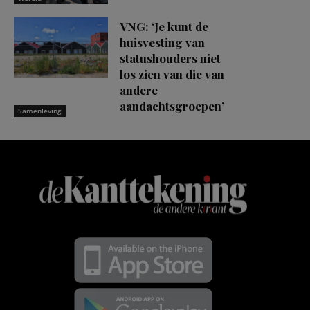
VNG: ‘Je kunt de
huisvesting van
statushouders niet
los zien van die van
andere
aandachtsgroepen’
Samenleving