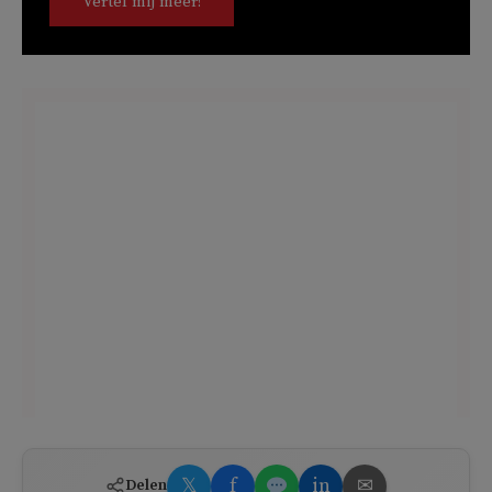
Vertel mij meer!
𝕏
f
in
✉
Delen