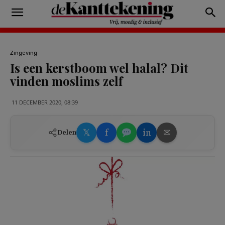
Zingeving
Is een kerstboom wel halal? Dit
vinden moslims zelf
11 DECEMBER 2020, 08:39
𝕏
f
in
✉
Delen