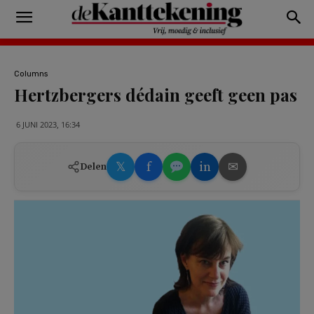
Columns
Hertzbergers dédain geeft geen pas
6 JUNI 2023, 16:34
𝕏
f
in
✉
Delen