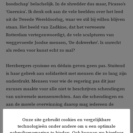
boodschap’ belachelijk. In de shredder dus maar, Picasso’s
‘Guernica’. Ik denk ook aan de vele beelden over het leed
uit de Tweede Wereldoorlog, waar we stil bij willen blijven
staan. Het beeld van Zadkine, dat het verwoeste
Rotterdam vertegenwoordigt, de vele sculpturen van
weggevoerde Joodse mensen, ‘De dokwerker’. Is onrecht
als reden voor kunst echt zo mal?
Herzbergers cynisme en dédain geven geen pas. Stuitend
is haar gebrek aan solidariteit met mensen die zo lang zijn
onderdrukt. Mensen voor wie de regering pas dit jaar
excuses maakte voor alle niet te beschrijven schendingen
van universele mensenrechten. Aan die schendingen en
aan de morele overwinning daarop mag iedereen de
daders en nazaten net zolang helpen herinneren, totdat
er nooit meer een recht wordt geschonden.
Onze site gebruikt cookies en vergelijkbare
technologieën onder andere om u een optimale
gebruikerservaring te bieden. Ook kunnen we hierdoor