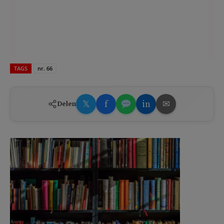
TAGS
nr. 66
𝕏
f
in
✉
Delen